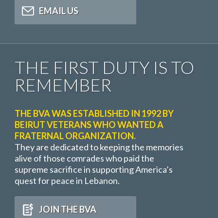
EMAIL US
THE FIRST DUTY IS TO
REMEMBER
THE BVA WAS ESTABLISHED IN 1992 BY
BEIRUT VETERANS WHO WANTED A
FRATERNAL ORGANIZATION.
They are dedicated to keeping the memories
alive of those comrades who paid the
supreme sacrifice in supporting America’s
quest for peace in Lebanon.
JOIN THE BVA