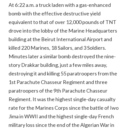
At 6:22 a.m. a truck laden with a gas-enhanced
bomb with the effective destructive yield
equivalent to that of over 12,000 pounds of TNT
drove into the lobby of the Marine Headquarters
building at the Beirut International Airport and
killed 220 Marines, 18 Sailors, and 3 Soldiers.
Minutes later a similar bomb destroyed the nine-
story Drakkar building, just a few miles away,
destroying it and killing 55 paratroopers from the
1st Parachute Chasseur Regiment and three
paratroopers of the 9th Parachute Chasseur
Regiment. It was the highest single-day casualty
rate for the Marines Corps since the battle of Iwo
Jima in WWII and the highest single-day French
military loss since the end of the Algerian War in